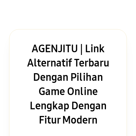
AGENJITU | Link
Alternatif Terbaru
Dengan Pilihan
Game Online
Lengkap Dengan
Fitur Modern