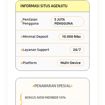
INFORMASI SITUS AGENJITU
Penilaian
5 JUTA
Pengguna
PENGGUNA
Minimal Deposit
10.000 Ribu
Layanan Support
24/7
Platform
Multi-Device
PENAWARAN SPESIAL
BONUS NEW MEMBER 10%