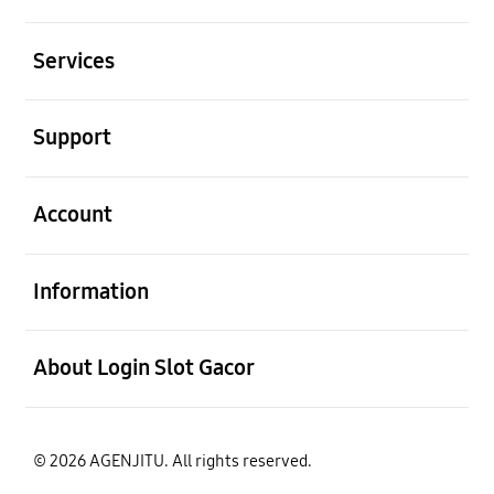
Buka
Services
Buka
Support
Buka
Account
Buka
Information
Buka
About Login Slot Gacor
© 2026 AGENJITU. All rights reserved.