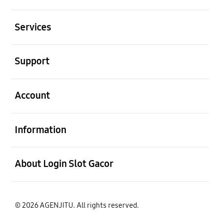
Buka
Services
Buka
Support
Buka
Account
Buka
Information
Buka
About Login Slot Gacor
© 2026 AGENJITU. All rights reserved.