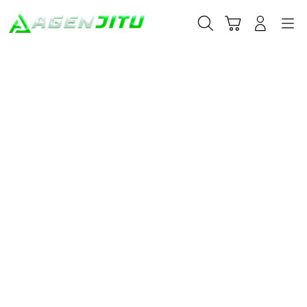
Skip
to
Cari
Troli
Login
Navigation
content