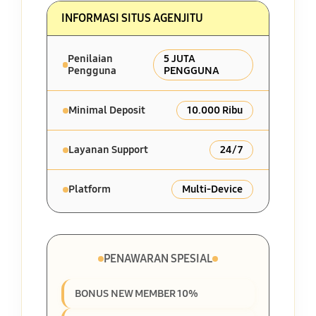
INFORMASI SITUS AGENJITU
Penilaian
5 JUTA
Pengguna
PENGGUNA
Minimal Deposit
10.000 Ribu
Layanan Support
24/7
Platform
Multi-Device
PENAWARAN SPESIAL
BONUS NEW MEMBER 10%