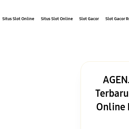
Situs Slot Online
Situs Slot Online
Slot Gacor
Slot Gacor 
AGENJ
Terbaru
Online