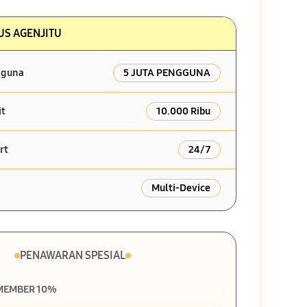
US AGENJITU
gguna
5 JUTA PENGGUNA
it
10.000 Ribu
rt
24/7
Multi-Device
PENAWARAN SPESIAL
MEMBER 10%