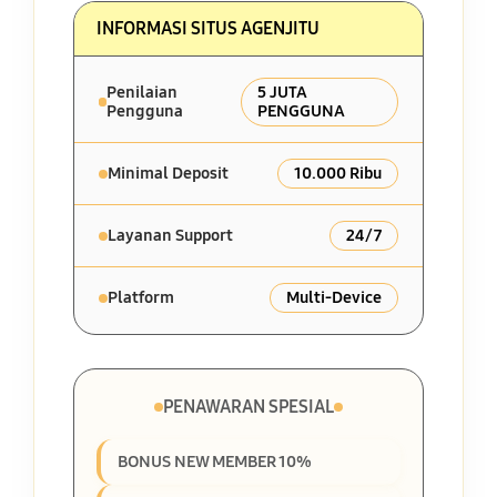
INFORMASI SITUS AGENJITU
Penilaian
5 JUTA
Pengguna
PENGGUNA
Minimal Deposit
10.000 Ribu
Layanan Support
24/7
Platform
Multi-Device
PENAWARAN SPESIAL
BONUS NEW MEMBER 10%