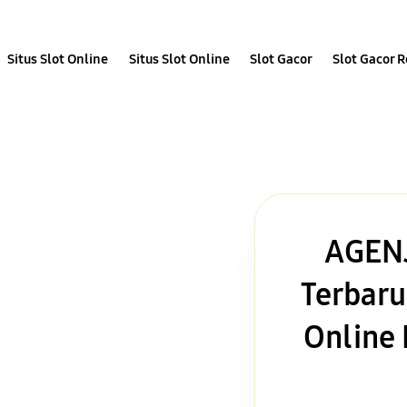
Situs Slot Online
Situs Slot Online
Slot Gacor
Slot Gacor 
AGENJ
Terbaru
Online