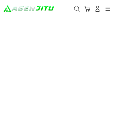
Skip
to
Cari
Troli
Login
Navigation
content